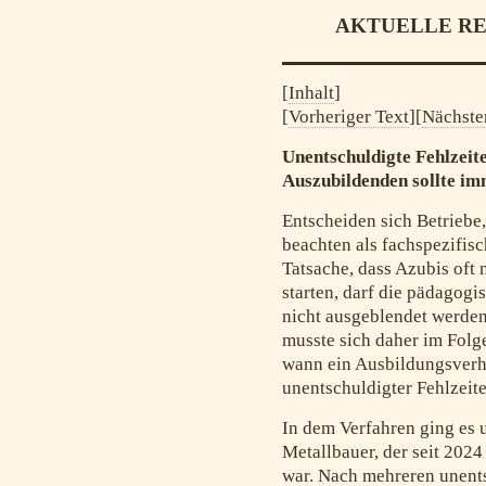
AKTUELLE R
[
Inhalt
]
[
Vorheriger Text
][
Nächste
Unentschuldigte Fehlzeit
Auszubildenden sollte imm
Entscheiden sich Betriebe
beachten als fachspezifis
Tatsache, dass Azubis oft
starten, darf die pädagog
nicht ausgeblendet werden
musste sich daher im Folg
wann ein Ausbildungsverh
unentschuldigter Fehlzeit
In dem Verfahren ging es
Metallbauer, der seit 2024
war. Nach mehreren unents