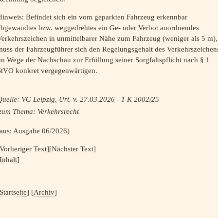
Hinweis: Befindet sich ein vom geparkten Fahrzeug erkennbar
abgewandtes bzw. weggedrehtes ein Ge- oder Verbot anordnendes
Verkehrszeichen in unmittelbarer Nähe zum Fahrzeug (weniger als 5 m),
muss der Fahrzeugführer sich den Regelungsgehalt des Verkehrszeichen
m Wege der Nachschau zur Erfüllung seiner Sorgfaltspflicht nach § 1
StVO konkret vergegenwärtigen.
uelle: VG Leipzig, Urt. v. 27.03.2026 - 1 K 2002/25
zum Thema:
Verkehrsrecht
(aus: Ausgabe 06/2026)
Vorheriger Text
][
Nächster Text
]
Inhalt
]
Startseite
] [
Archiv
]