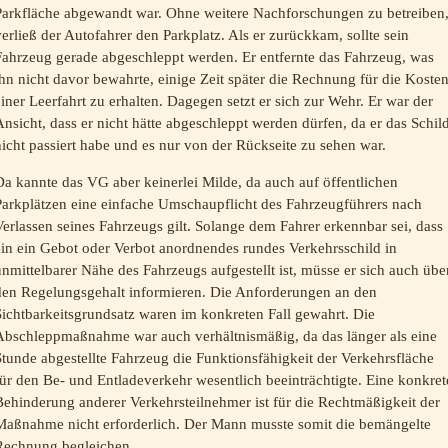
Parkfläche abgewandt war. Ohne weitere Nachforschungen zu betreiben
erließ der Autofahrer den Parkplatz. Als er zurückkam, sollte sein
Fahrzeug gerade abgeschleppt werden. Er entfernte das Fahrzeug, was
hn nicht davor bewahrte, einige Zeit später die Rechnung für die Koste
iner Leerfahrt zu erhalten. Dagegen setzt er sich zur Wehr. Er war der
nsicht, dass er nicht hätte abgeschleppt werden dürfen, da er das Schil
icht passiert habe und es nur von der Rückseite zu sehen war.
a kannte das VG aber keinerlei Milde, da auch auf öffentlichen
Parkplätzen eine einfache Umschaupflicht des Fahrzeugführers nach
erlassen seines Fahrzeugs gilt. Solange dem Fahrer erkennbar sei, dass
in ein Gebot oder Verbot anordnendes rundes Verkehrsschild in
nmittelbarer Nähe des Fahrzeugs aufgestellt ist, müsse er sich auch übe
den Regelungsgehalt informieren. Die Anforderungen an den
ichtbarkeitsgrundsatz waren im konkreten Fall gewahrt. Die
Abschleppmaßnahme war auch verhältnismäßig, da das länger als eine
tunde abgestellte Fahrzeug die Funktionsfähigkeit der Verkehrsfläche
ür den Be- und Entladeverkehr wesentlich beeinträchtigte. Eine konkret
ehinderung anderer Verkehrsteilnehmer ist für die Rechtmäßigkeit der
Maßnahme nicht erforderlich. Der Mann musste somit die bemängelte
Rechnung begleichen.