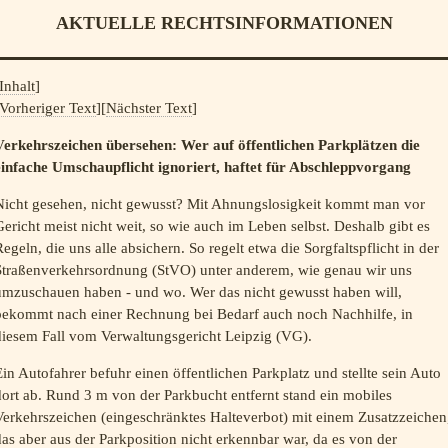
AKTUELLE RECHTSINFORMATIONEN
Inhalt
]
Vorheriger Text
][
Nächster Text
]
Verkehrszeichen übersehen: Wer auf öffentlichen Parkplätzen die
einfache Umschaupflicht ignoriert, haftet für Abschleppvorgang
Nicht gesehen, nicht gewusst? Mit Ahnungslosigkeit kommt man vor
ericht meist nicht weit, so wie auch im Leben selbst. Deshalb gibt es
egeln, die uns alle absichern. So regelt etwa die Sorgfaltspflicht in der
Straßenverkehrsordnung (StVO) unter anderem, wie genau wir uns
umzuschauen haben - und wo. Wer das nicht gewusst haben will,
bekommt nach einer Rechnung bei Bedarf auch noch Nachhilfe, in
diesem Fall vom Verwaltungsgericht Leipzig (VG).
in Autofahrer befuhr einen öffentlichen Parkplatz und stellte sein Auto
ort ab. Rund 3 m von der Parkbucht entfernt stand ein mobiles
Verkehrszeichen (eingeschränktes Halteverbot) mit einem Zusatzzeichen
as aber aus der Parkposition nicht erkennbar war, da es von der