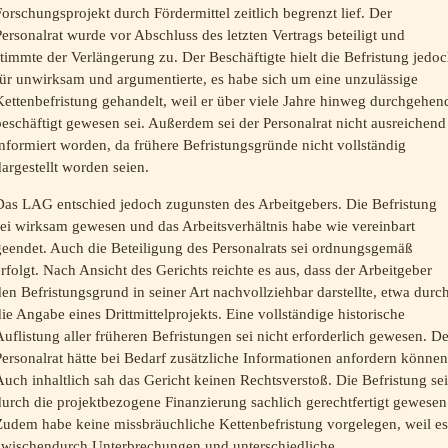
orschungsprojekt durch Fördermittel zeitlich begrenzt lief. Der
ersonalrat wurde vor Abschluss des letzten Vertrags beteiligt und
timmte der Verlängerung zu. Der Beschäftigte hielt die Befristung jedo
für unwirksam und argumentierte, es habe sich um eine unzulässige
ettenbefristung gehandelt, weil er über viele Jahre hinweg durchgehen
eschäftigt gewesen sei. Außerdem sei der Personalrat nicht ausreichend
nformiert worden, da frühere Befristungsgründe nicht vollständig
argestellt worden seien.
Das LAG entschied jedoch zugunsten des Arbeitgebers. Die Befristung
ei wirksam gewesen und das Arbeitsverhältnis habe wie vereinbart
geendet. Auch die Beteiligung des Personalrats sei ordnungsgemäß
rfolgt. Nach Ansicht des Gerichts reichte es aus, dass der Arbeitgeber
en Befristungsgrund in seiner Art nachvollziehbar darstellte, etwa durc
ie Angabe eines Drittmittelprojekts. Eine vollständige historische
uflistung aller früheren Befristungen sei nicht erforderlich gewesen. De
ersonalrat hätte bei Bedarf zusätzliche Informationen anfordern können
uch inhaltlich sah das Gericht keinen Rechtsverstoß. Die Befristung sei
urch die projektbezogene Finanzierung sachlich gerechtfertigt gewesen
Zudem habe keine missbräuchliche Kettenbefristung vorgelegen, weil es
zwischendurch Unterbrechungen und unterschiedliche