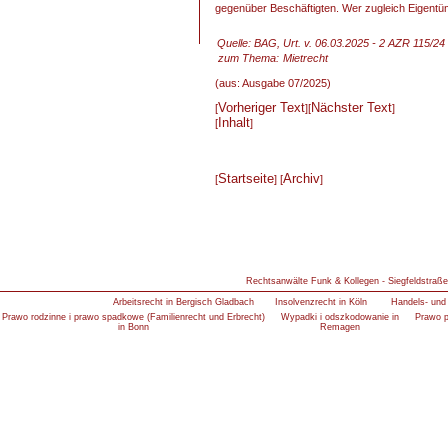
gegenüber Beschäftigten. Wer zugleich Eigentüme
Quelle: BAG, Urt. v. 06.03.2025 - 2 AZR 115/24
zum Thema:
Mietrecht
(aus: Ausgabe 07/2025)
Vorheriger Text
Nächster Text
[
][
]
Inhalt
[
]
Startseite
Archiv
[
] [
]
Rechtsanwälte Funk & Kollegen - Siegfeldstraße
Arbeitsrecht in Bergisch Gladbach
Insolvenzrecht in Köln
Handels- und 
Prawo rodzinne i prawo spadkowe (Familienrecht und Erbrecht)
Wypadki i odszkodowanie in
Prawo p
in Bonn
Remagen