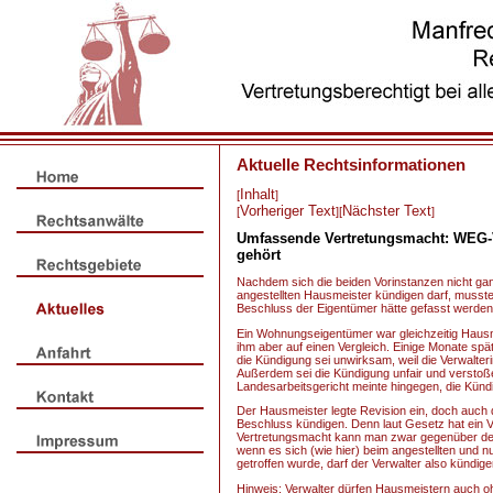
Aktuelle Rechtsinformationen
Inhalt
[
]
Vorheriger Text
Nächster Text
[
][
]
Umfassende Vertretungsmacht: WEG-V
gehört
Nachdem sich die beiden Vorinstanzen nicht ga
angestellten Hausmeister kündigen darf, musste
Beschluss der Eigentümer hätte gefasst werden
Ein Wohnungseigentümer war gleichzeitig Hausme
ihm aber auf einen Vergleich. Einige Monate sp
die Kündigung sei unwirksam, weil die Verwalter
Außerdem sei die Kündigung unfair und verstoße
Landesarbeitsgericht meinte hingegen, die Kündi
Der Hausmeister legte Revision ein, doch auch d
Beschluss kündigen. Denn laut Gesetz hat ein V
Vertretungsmacht kann man zwar gegenüber de
wenn es sich (wie hier) beim angestellten und
getroffen wurde, darf der Verwalter also kündige
Hinweis: Verwalter dürfen Hausmeistern auch oh