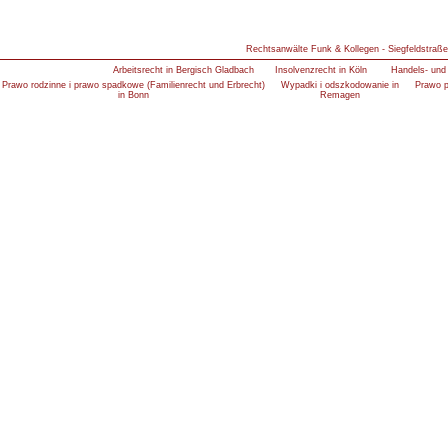
Rechtsanwälte Funk & Kollegen - Siegfeldstraße
Arbeitsrecht in Bergisch Gladbach
Insolvenzrecht in Köln
Handels- und 
Prawo rodzinne i prawo spadkowe (Familienrecht und Erbrecht)
Wypadki i odszkodowanie in
Prawo p
in Bonn
Remagen