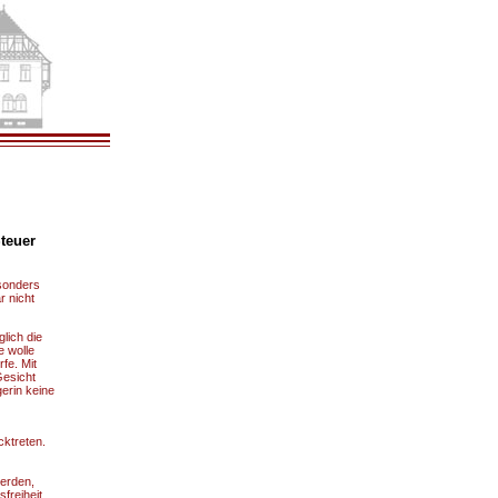
Steuer
esonders
r nicht
lich die
e wolle
fe. Mit
Gesicht
erin keine
cktreten.
werden,
freiheit