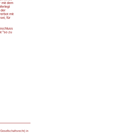
r mit dem
ferlegt
 der
erbot mit
sei, für
Beschluss
t "so zu
Gesellschaftsrecht) in