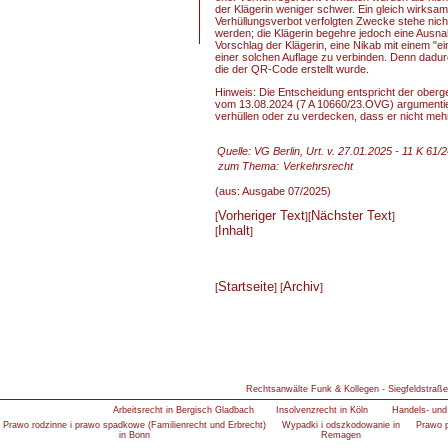
der Klägerin weniger schwer. Ein gleich wirksa
Verhüllungsverbot verfolgten Zwecke stehe nich
werden; die Klägerin begehre jedoch eine Ausna
Vorschlag der Klägerin, eine Nikab mit einem 
einer solchen Auflage zu verbinden. Denn dadurch
die der QR-Code erstellt wurde.
Hinweis: Die Entscheidung entspricht der oberg
vom 13.08.2024 (7 A 10660/23.OVG) argumentier
verhüllen oder zu verdecken, dass er nicht mehr
Quelle: VG Berlin, Urt. v. 27.01.2025 - 11 K 61/
zum Thema:
Verkehrsrecht
(aus: Ausgabe 07/2025)
Vorheriger Text
Nächster Text
[
][
]
Inhalt
[
]
Startseite
Archiv
[
] [
]
Rechtsanwälte Funk & Kollegen - Siegfeldstraße
Arbeitsrecht in Bergisch Gladbach
Insolvenzrecht in Köln
Handels- und 
Prawo rodzinne i prawo spadkowe (Familienrecht und Erbrecht)
Wypadki i odszkodowanie in
Prawo p
in Bonn
Remagen