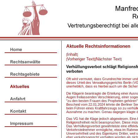
Aktuelle Rechtsinformationen
Inhalt
[
]
Vorheriger Text
Nächster Text
[
][
]
Verhüllungsverbot schlägt Religionsf
verboten
Oft wird vermutet, dass Grundrechte immer und ü
dieses Urteil des Verwaltungsgerichts Berlin (VG
unerheblich, dass es hierbei auch um die Sicher
Die Klägerin beantragte die Erteilung einer Au
Augen freilassenden Verschleierung, einer sogen
"zu den besten Frauen des Propheten gehören" u
Bescheid vom 22.01.2024 lehnte die Berliner S
beim Führen eines Kraftfahrzeugs so zu verhülle
Ausnahme zu machen. Genau dagegen klagte d
Das VG hat die Klage jedoch abgewiesen. Eine 
Religionsfreiheit nicht beanspruchen. Diese mü
Das Verhüllungsverbot gewährleiste eine effekti
Verkehrsteilnehmer ermögliche, etwa im Rahmen
Unversehrtheit und des Eigentums Dritter, weil
eher verkehrsgerecht verhalten würden als nicht 