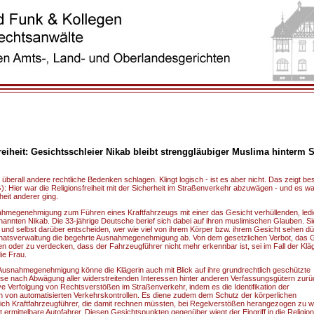
reiheit: Gesichtsschleier Nikab bleibt strenggläubiger Muslima hinterm 
berall andere rechtliche Bedenken schlagen. Klingt logisch - ist es aber nicht. Das zeigt b
): Hier war die Religionsfreiheit mit der Sicherheit im Straßenverkehr abzuwägen - und es wa
heit anderer ging.
snahmegenehmigung zum Führen eines Kraftfahrzeugs mit einer das Gesicht verhüllenden, ledig
annten Nikab. Die 33-jährige Deutsche berief sich dabei auf ihren muslimischen Glauben. Si
nd selbst darüber entscheiden, wer wie viel von ihrem Körper bzw. ihrem Gesicht sehen dür
enatsverwaltung die begehrte Ausnahmegenehmigung ab. Von dem gesetzlichen Verbot, das 
n oder zu verdecken, dass der Fahrzeugführer nicht mehr erkennbar ist, sei im Fall der Kläg
ie Frau.
Ausnahmegenehmigung könne die Klägerin auch mit Blick auf ihre grundrechtlich geschützte
sse nach Abwägung aller widerstreitenden Interessen hinter anderen Verfassungsgütern zurü
ve Verfolgung von Rechtsverstößen im Straßenverkehr, indem es die Identifikation der
 von automatisierten Verkehrskontrollen. Es diene zudem dem Schutz der körperlichen
 sich Kraftfahrzeugführer, die damit rechnen müssten, bei Regelverstößen herangezogen zu 
ermittelbare Autofahrer. Diesen Gesichtspunkten gegenüber wiegt der Eingriff in die Religions