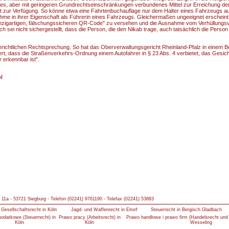
mes, aber mit geringeren Grundrechtseinschränkungen verbundenes Mittel zur Erreichung de
t zur Verfügung. So könne etwa eine Fahrtenbuchauflage nur dem Halter eines Fahrzeugs au
hme in ihrer Eigenschaft als Führerin eines Fahrzeugs. Gleichermaßen ungeeignet erscheint
"einzigartigen, fälschungssicheren QR-Code" zu versehen und die Ausnahme vom Verhüllungsv
 sei nicht sichergestellt, dass die Person, die den Nikab trage, auch tatsächlich die Person 
erichtlichen Rechtsprechung. So hat das Oberverwaltungsgericht Rheinland-Pfalz in einem 
t, dass die Straßenverkehrs-Ordnung einem Autofahrer in § 23 Abs. 4 verbietet, das Gesich
 erkennbar ist".
24
 11a - 53721 Siegburg - Telefon (02241) 9761190 - Telefax (02241) 53883
Gesellschaftsrecht in Köln
Jagd- und Waffenrecht in Eitorf
Steuerrecht in Bergisch Gladbach
odatkowe (Steuerrecht) in
Prawo pracy (Arbeitsrecht) in
Prawo handlowe i prawo firm (Handelsrecht und 
Köln
Köln
Wesseling