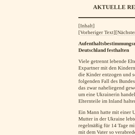
AKTUELLE R
[
Inhalt
]
[
Vorheriger Text
][
Nächste
Aufenthaltsbestimmungsre
Deutschland festhalten
Viele getrennt lebende Elte
Expartner mit den Kindern
die Kinder entzogen und s
folgenden Fall des Bundes
das zwar naheliegend gewe
um eine Ukrainerin handel
Elternteile im Inland halt
Ein Mann hatte mit einer U
Mutter in der Ukraine leb
regelmäßig für 14 Tage mi
mit dem Vater so verabrede