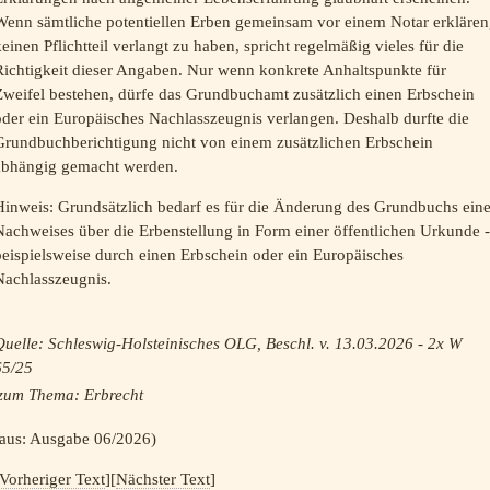
Wenn sämtliche potentiellen Erben gemeinsam vor einem Notar erklären
einen Pflichtteil verlangt zu haben, spricht regelmäßig vieles für die
Richtigkeit dieser Angaben. Nur wenn konkrete Anhaltspunkte für
Zweifel bestehen, dürfe das Grundbuchamt zusätzlich einen Erbschein
der ein Europäisches Nachlasszeugnis verlangen. Deshalb durfte die
Grundbuchberichtigung nicht von einem zusätzlichen Erbschein
abhängig gemacht werden.
Hinweis: Grundsätzlich bedarf es für die Änderung des Grundbuchs eine
achweises über die Erbenstellung in Form einer öffentlichen Urkunde -
eispielsweise durch einen Erbschein oder ein Europäisches
Nachlasszeugnis.
uelle: Schleswig-Holsteinisches OLG, Beschl. v. 13.03.2026 - 2x W
65/25
zum Thema:
Erbrecht
(aus: Ausgabe 06/2026)
Vorheriger Text
][
Nächster Text
]