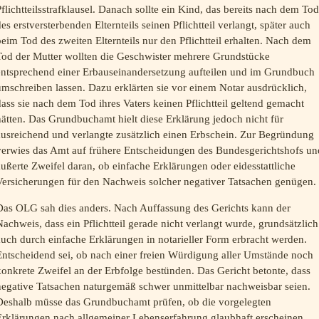
flichtteilsstrafklausel. Danach sollte ein Kind, das bereits nach dem Tod
es erstversterbenden Elternteils seinen Pflichtteil verlangt, später auch
eim Tod des zweiten Elternteils nur den Pflichtteil erhalten. Nach dem
Tod der Mutter wollten die Geschwister mehrere Grundstücke
entsprechend einer Erbauseinandersetzung aufteilen und im Grundbuch
mschreiben lassen. Dazu erklärten sie vor einem Notar ausdrücklich,
ass sie nach dem Tod ihres Vaters keinen Pflichtteil geltend gemacht
ätten. Das Grundbuchamt hielt diese Erklärung jedoch nicht für
ausreichend und verlangte zusätzlich einen Erbschein. Zur Begründung
verwies das Amt auf frühere Entscheidungen des Bundesgerichtshofs un
ußerte Zweifel daran, ob einfache Erklärungen oder eidesstattliche
Versicherungen für den Nachweis solcher negativer Tatsachen genügen.
Das OLG sah dies anders. Nach Auffassung des Gerichts kann der
achweis, dass ein Pflichtteil gerade nicht verlangt wurde, grundsätzlich
uch durch einfache Erklärungen in notarieller Form erbracht werden.
Entscheidend sei, ob nach einer freien Würdigung aller Umstände noch
onkrete Zweifel an der Erbfolge bestünden. Das Gericht betonte, dass
negative Tatsachen naturgemäß schwer unmittelbar nachweisbar seien.
Deshalb müsse das Grundbuchamt prüfen, ob die vorgelegten
Erklärungen nach allgemeiner Lebenserfahrung glaubhaft erscheinen.