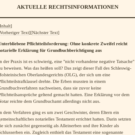
AKTUELLE RECHTSINFORMATIONEN
Inhalt
]
Vorheriger Text
][
Nächster Text
]
Unterbliebene Pflichtteilsforderung: Ohne konkrete Zweifel reicht
notarielle Erklärung für Grundbuchberichtigung aus
n der Praxis ist es schwierig, eine "nicht vorhandene negative Tatsache"
u beweisen. Was das heißen soll? Das zeigt dieser Fall des Schleswig-
Holsteinischen Oberlandesgerichts (OLG), der sich um eine
flichtteilstrafklausel drehte. Die Erben mussten in einem
Grundbuchverfahren nachweisen, dass sie zuvor keine
flichtteilsansprüche geltend gemacht hatten. Eine Erklärung vor dem
Notar reichte dem Grundbuchamt allerdings nicht aus.
n dem Verfahren ging es um zwei Geschwister, deren Eltern ein
emeinschaftliches notarielles Testament errichtet hatten. Darin setzten
ie sich zunächst gegenseitig als Alleinerben und ihre Kinder als
chlusserben ein. Zugleich enthielt das Testament eine sogenannte