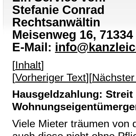
Stefanie Conrad
Rechtsanwältin
Meisenweg 16, 71334
E-Mail:
info@kanzlei
[
Inhalt
]
[
Vorheriger Text
][
Nächster
Hausgeldzahlung: Streit
Wohnungseigentümerge
Viele Mieter träumen von 
auch diese nicht ohne Pfli