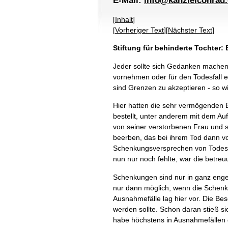
E-Mail:
info@kanzleiconrad
[
Inhalt
]
[
Vorheriger Text
][
Nächster Text
]
Stiftung für behinderte Tochter
Jeder sollte sich Gedanken machen
vornehmen oder für den Todesfall ein
sind Grenzen zu akzeptieren - so w
Hier hatten die sehr vermögenden E
bestellt, unter anderem mit dem A
von seiner verstorbenen Frau und si
beerben, das bei ihrem Tod dann vo
Schenkungsversprechen von Todes we
nun nur noch fehlte, war die betreu
Schenkungen sind nur in ganz enge
nur dann möglich, wenn die Schenku
Ausnahmefälle lag hier vor. Die Be
werden sollte. Schon daran stieß 
habe höchstens in Ausnahmefällen 