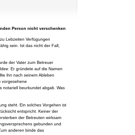
henden Person nicht verschenken
 zu Lebzeiten Verfügungen
ig sein. Ist das nicht der Fall,
urde der Vater zum Betreuer
 Idee: Er gründete auf die Namen
ollte ihn nach seinem Ableben
zu vorgesehene
s notariell beurkundet abgab. Was
g steht. Ein solches Vorgehen ist
cksicht entspricht. Keiner der
Versterben der Betreuten wirksam
kungsversprechens gebunden und
 Zum anderen binde das