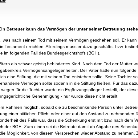
.de
: Ein Betreuer kann das Vermögen der unter seiner Betreuung ste
, was nach seinem Tod mit seinem Vermögen geschehen soll. Er kann
 Testament errichten. Allerdings muss er dazu geschäfts- bzw. testierfäh
ie im folgenden Fall des Bundesgerichtshofs (BGH).
ltern ein schwer geistig behindertes Kind. Nach dem Tod der Mutter w
ufgabenkreis Vermögensangelegenheiten. Der Vater hatte nun folgende
ch eine Stiftung, die mit seinem Tod entstehen sollte. Seine Tochter s
rhandene Vermögen sollte sodann in die Stiftung fließen. Für das da
gen für die Tochter wurde ein Ergänzungspfleger bestellt, der diese
ungsgerichtliche Genehmigung - nur wurde diese nicht erteilt.
m Rahmen möglich, sobald die zu beschenkende Person unter Betreuun
ng einer sittlichen Pflicht oder einer auf den Anstand zu nehmenden Rü
sonderheit des Falls war, dass die Schenkung erst mit bzw. nach dem 
sich der BGH. Zum einen sei die Betreute damit ab Abgabe des Schen
die Möglichkeit, von diesem Versprechen wieder Abstand zu nehmen.