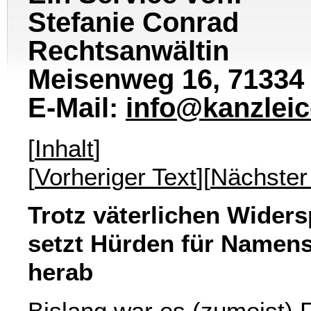
Stefanie Conrad
Rechtsanwältin
Meisenweg 16, 71334
E-Mail:
info@kanzlei
[
Inhalt
]
[
Vorheriger Text
][
Nächster
Trotz väterlichen Widers
setzt Hürden für Namen
herab
Bislang war es (zumeist)